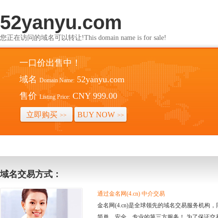
52yanyu.com
您正在访问的域名可以转让!This domain name is for sale!
一口价出售中！
域名
52yanyu.com
Domain Name:
售价
CNY 999.00
Listing Price:
立即购买
BUY NOW
>>
>>
域名交易方式：
通过金名网(4.cn) 中介交易
金名网(4.cn)是全球领先的域名交易服务机
简单、安全、专业的第三方服务！ 为了保证交