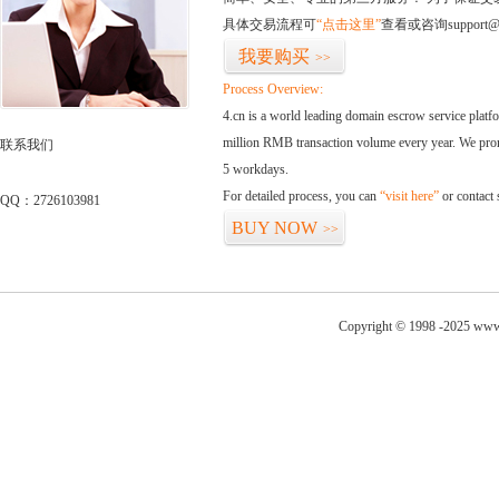
具体交易流程可
“点击这里”
查看或咨询support@
我要购买
>>
Process Overview:
4.cn is a world leading domain escrow service plat
million RMB transaction volume every year. We promi
联系我们
5 workdays.
For detailed process, you can
“visit here”
or contact
QQ：2726103981
BUY NOW
>>
Copyright © 1998 -2025 www